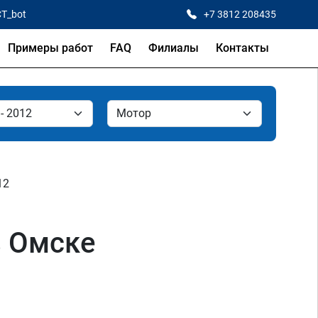
CT_bot
+7 3812 208435
Примеры работ
FAQ
Филиалы
Контакты
12
в Омске