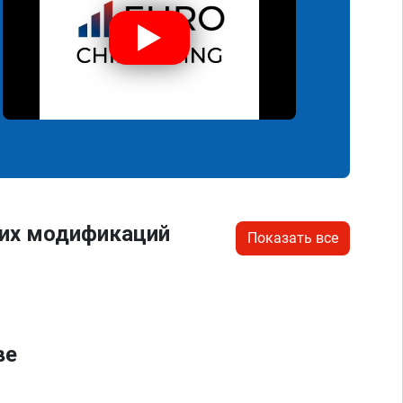
гих модификаций
Показать все
ве