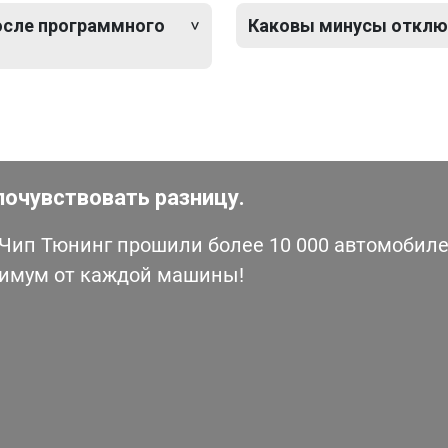
после программного
Каковы минусы отключ
почувствовать разницу.
ип Тюнинг прошили более 10 000 автомобилей
симум от каждой машины!