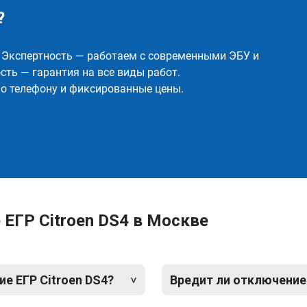
?
✅ Экспертность — работаем с современными ЭБУ и
ть — гарантия на все виды работ.
о телефону и фиксированные цены.
ЕГР Citroen DS4 в Москве
е ЕГР Citroen DS4?
Вредит ли отключение 