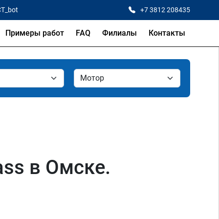
CT_bot
+7 3812 208435
Примеры работ
FAQ
Филиалы
Контакты
ss в Омске.