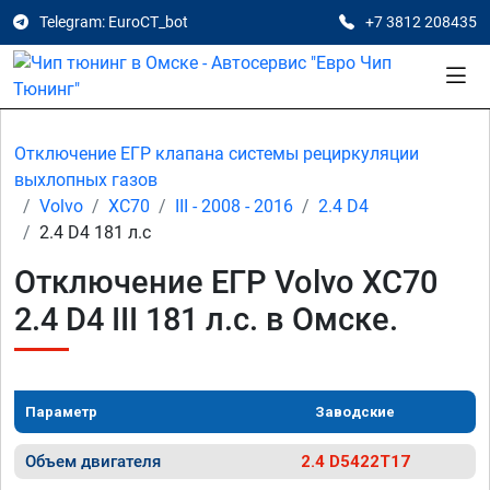
Telegram: EuroCT_bot
+7 3812 208435
Отключение ЕГР клапана системы рециркуляции
выхлопных газов
Volvo
XC70
III - 2008 - 2016
2.4 D4
2.4 D4 181 л.с
Отключение ЕГР Volvo XC70
2.4 D4 III 181 л.с. в Омске.
Параметр
Заводские
Объем двигателя
2.4 D5422T17