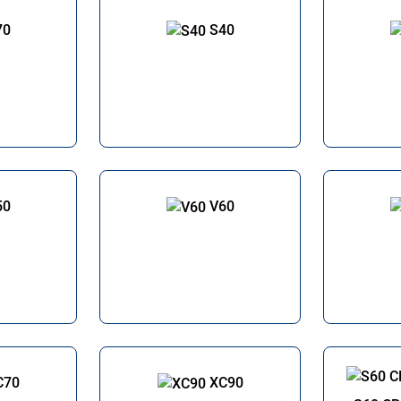
70
S40
50
V60
C70
XC90