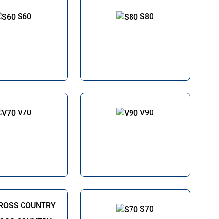
S60
S80
V70
V90
S70