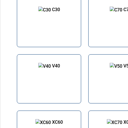
C30
C
V40
V
XC60
X