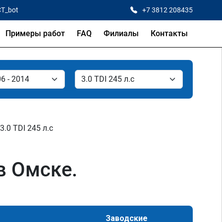
CT_bot
+7 3812 208435
Примеры работ
FAQ
Филиалы
Контакты
3.0 TDI 245 л.с
 в Омске.
Заводские