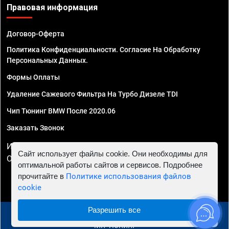
Правовая информация
Договор-Оферта
Политика Конфиденциальности. Согласие На Обработку
Персональных Данных.
Формы Оплаты
Удаление Сажевого Фильтра На Турбо Дизеле TDI
Чип Тюнинг BMW После 2020.06
Заказать Звонок
ИП Смирнов Георгий Павлович. ИНН 781302555843,
Сайт использует файлы cookie. Они необходимы для
ОГРНИП 324470400032610
оптимальной работы сайтов и сервисов. Подробнее
прочитайте в
Политике использования файлов
cookie
Разрешить все
© 2010 - 2026 Чип тюнинг в Омске - Автосервис "Евро
Чип Тюнинг"