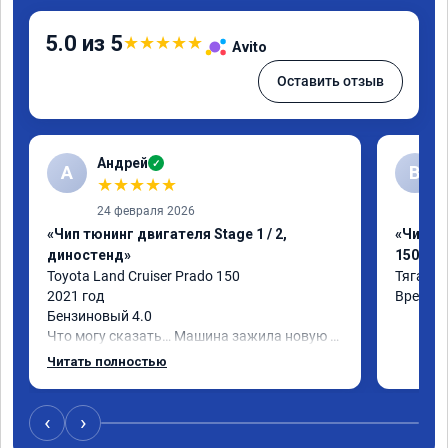
5.0 из 5
★
★
★
★
★
Avito
Оставить отзыв
Андрей
✓
А
В
★
★
★
★
★
24 февраля 2026
«Чип тюнинг двигателя Stage 1 / 2,
«Чип тю
диностенд»
150»
Toyota Land Cruiser Prado 150

Тяга ст
2021 год

Время 
Бензиновый 4.0

Что могу сказать… Машина зажила новую 
жизнь)

Читать полностью
Я, конечно, ожидал что что-то поменяется, 
но реальность превзошла ожидания.

Самое заметное - машина стала лучше 
‹
›
отзываться на педаль газа и тянуть с низов.
