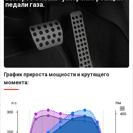
педали газа.
График прироста мощности и крутящего
момента:
л.с.
Нм
300
400
200