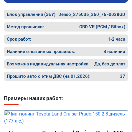
Пропали легкие удары в коробе при резком 
ускорении или при переключении передач. 
Блок управления (ЭБУ):
Двигатель стал более эластичный.

Denso_275036_360_76F0038GD
Жалею что не прошил сразу при покупке)

Рекомендую!
Метод прошивки:
OBD VR (PCM / Bitbox)
Срок работ:
1-2 часа
Наличие откатанных прошивок:
В наличии
Возможна индивидуальная настройка:
Да, без доплат
Прошито авто с этим ДВС (на 01.2026):
37
Примеры наших работ: