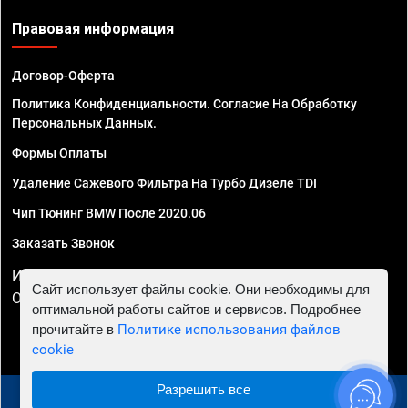
Правовая информация
Договор-Оферта
Политика Конфиденциальности. Согласие На Обработку
Персональных Данных.
Формы Оплаты
Удаление Сажевого Фильтра На Турбо Дизеле TDI
Чип Тюнинг BMW После 2020.06
Заказать Звонок
ИП Смирнов Георгий Павлович. ИНН 781302555843,
Сайт использует файлы cookie. Они необходимы для
ОГРНИП 324470400032610
оптимальной работы сайтов и сервисов. Подробнее
прочитайте в
Политике использования файлов
cookie
Разрешить все
© 2010 - 2026 Чип тюнинг в Омске - Автосервис "Евро