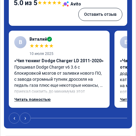
5.0 из 5
★
★
★
★
★
Avito
Оставить отзыв
Виталий
✓
В
Е
★
★
★
★
★
10 июля 2025
«Чип тюнинг Dodge Charger LD 2011-2020»
«Чип тю
Прошивал Dodge Charger v6 3.6 с 
отключ
блокировкой мозгов от заливки нового ПО, 
додж ка
с завода огромный тупняк дросселя на 
катализ
педаль газа плюс еще некоторые нюансы, 
на моей
приехал снизить до минимума этот 
которые
недостаток.

прошивк
Читать полностью
Читать 
Когда забирал машину сказали адаптация 
обратил
всего железа под новую прошивку в течение 
исходны
примерно 200км, по началу не было почти 
который
‹
›
никаких изменений, при полном открытии 
сек зали
дросселя и не было нормального отклика 
проехал
на газ, НО по прошествии 500-600км, когда 
машина 