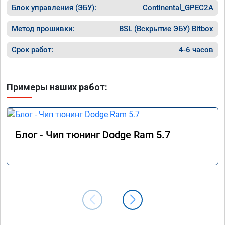
в Москве установилась жара 35+ градусов, 
Блок управления (ЭБУ):
Continental_GPEC2A
хотя ра
температура на впуске в пробках убежала 
выскаки
за 60, с постоянно включенным климатом, 
работой
Метод прошивки:
BSL (Вскрытие ЭБУ) Bitbox
он наконец-то поехал, как должен, легко 
прыгает в соседний ряд без задержки 
Срок работ:
4-6 часов
дросселя, нажал-поехал. Теперь меня 
полностью устраивает проделанная работа.

По результату дают номерной сертификат о 
Примеры наших работ:
прошивке с гарантией.
Блог - Чип тюнинг Dodge Ram 5.7