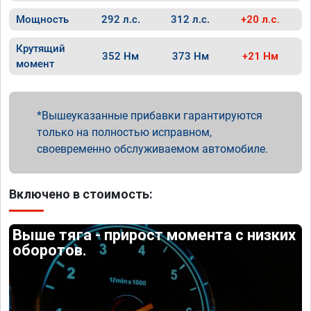
Мощность
292 л.с.
312 л.с.
+20 л.с.
Крутящий
352 Нм
373 Нм
+21 Нм
момент
Вышеуказанные прибавки гарантируются
только на полностью исправном,
своевременно обслуживаемом автомобиле.
Включено в стоимость:
Выше тяга - прирост момента с низких
оборотов.