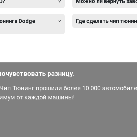
D?
Можно ли вернуть зав
тюнинга Dodge
Где сделать чип тюнин
почувствовать разницу.
ип Тюнинг прошили более 10 000 автомобилей
симум от каждой машины!