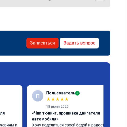
Записаться
Задать вопрос
Пользователь
✓
П
★
★
★
★
★
18 июня 2025
еля
«Чип тюнинг, прошивка двигателя
автомобиля»
чевины и 
Хочу поделиться своей бедой и радостью.
