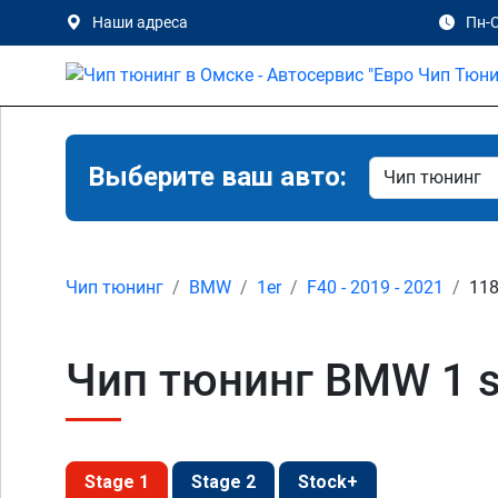
Наши адреса
Пн-С
Выберите ваш авто:
Чип тюнинг
BMW
1er
F40 - 2019 - 2021
118
Чип тюнинг BMW 1 se
Stage 1
Stage 2
Stock+