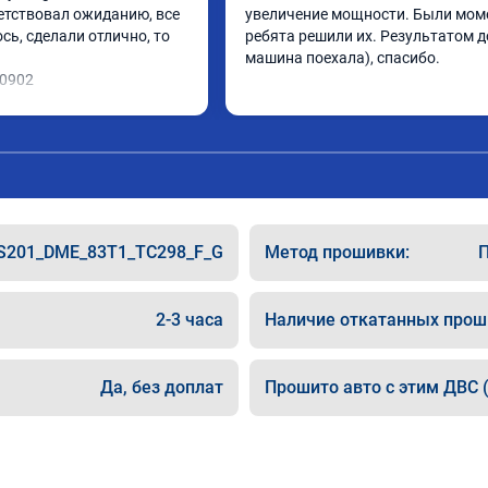
етствовал ожиданию, все 
увеличение мощности. Были моме
ь, сделали отлично, то 
ребята решили их. Результатом до
машина поехала), спасибо.
10902
S201_DME_83T1_TC298_F_G
Метод прошивки:
П
2-3 часа
Наличие откатанных прош
Да, без доплат
Прошито авто с этим ДВС (