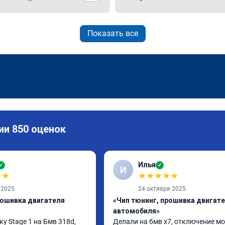
Показать все
ии 850 оценок
Илья
✓
✓
И
★
★
★
★
★
★
★
 2025
24 октября 2025
рошивка двигателя
«Чип тюнинг, прошивка двигат
автомобиля»
 Stage 1 на Бмв 318d, 
Делали на бмв х7, отключение мо