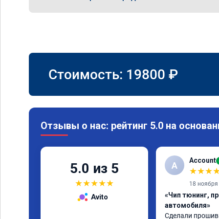
Стоимость:
19800
₽
Отзывы о нас: рейтинг 5.0 на основан
Account
A
5.0 из 5
★
★
★
★
★
★
★
★
18 ноября
«Чип тюнинг, п
Avito
автомобиля»
Сделали прошивку