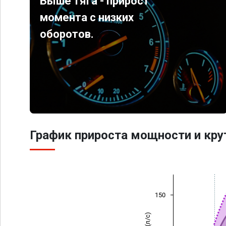
Выше тяга - прирост
момента с низких
оборотов.
График прироста мощности и кр
150