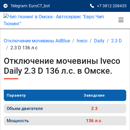
Telegram: EuroCT_bot
+7 3812 208435
Отключение мочевины AdBlue
Iveco
Daily
2.3 D
2.3 D 136 л.с
Отключение мочевины Iveco
Daily 2.3 D 136 л.с. в Омске.
Параметр
Заводские
Объем двигателя
2.3
Мощность
136 л.с.