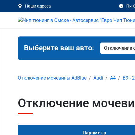
Наши адреса
Пн-С
Выберите ваш авто:
Отключение мочевины AdBlue
Audi
A4
B9 - 
Отключение мочевины
Параметр