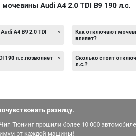
очевины Audi A4 2.0 TDI B9 190 л.с.
udi A4 B9 2.0 TDI
Как отключают мочевину
влияет?
I 190 л.с.позволяет
Сколько стоит отключе
л.с.?
почувствовать разницу.
ип Тюнинг прошили более 10 000 автомобилей
симум от каждой машины!