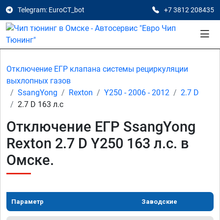
Telegram: EuroCT_bot
+7 3812 208435
Отключение ЕГР клапана системы рециркуляции
выхлопных газов
SsangYong
Rexton
Y250 - 2006 - 2012
2.7 D
2.7 D 163 л.с
Отключение ЕГР SsangYong
Rexton 2.7 D Y250 163 л.с. в
Омске.
Параметр
Заводские