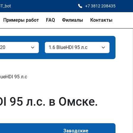
CT_bot
+7 3812 208435
Примеры работ
FAQ
Филиалы
Контакты
lueHDI 95 л.с
I 95 л.с. в Омске.
Заводские