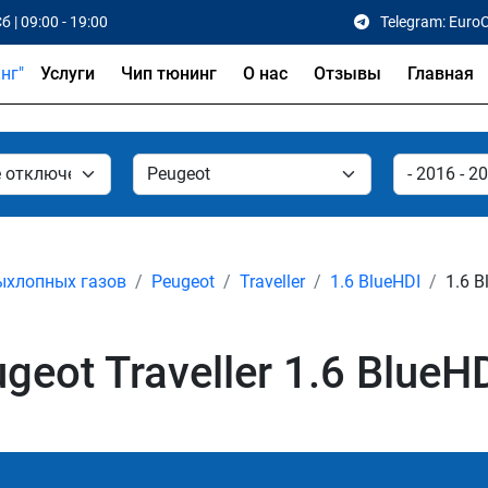
б | 09:00 - 19:00
Telegram: Euro
Услуги
Чип тюнинг
О нас
Отзывы
Главная
ыхлопных газов
Peugeot
Traveller
1.6 BlueHDI
1.6 B
ot Traveller 1.6 BlueHD