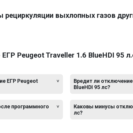
ы рециркуляции выхлопных газов дру
Р Peugeot Traveller 1.6 BlueHDI 95 л.
е ЕГР Peugeot
Вредит ли отключение 
BlueHDI 95 лс?
после программного
Каковы минусы отключе
лс?