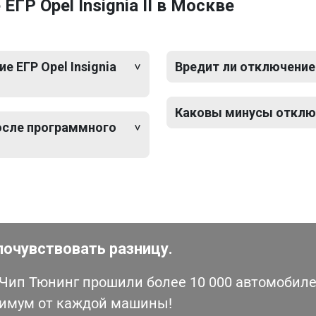
ГР Opel Insignia II в Москве
 ЕГР Opel Insignia
Вредит ли отключение Е
Каковы минусы отключе
после программного
почувствовать разницу.
ип Тюнинг прошили более 10 000 автомобилей
симум от каждой машины!