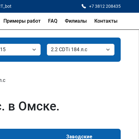
CT_bot
+7 3812 208435
Примеры работ
FAQ
Филиалы
Контакты
л.с
. в Омске.
Заводские