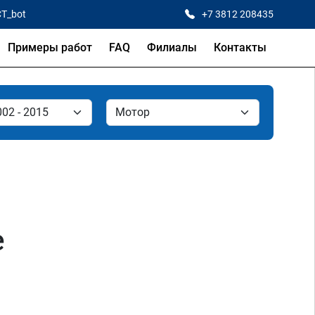
CT_bot
+7 3812 208435
Примеры работ
FAQ
Филиалы
Контакты
е