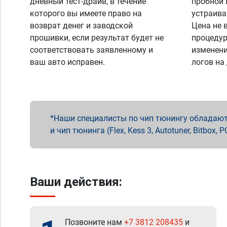
дневный тест-драйв, в течение
пробной 
которого вы имеете право на
устраива
возврат денег и заводской
Цена не 
прошивки, если результат будет не
процедур
соответствовать заявленному и
изменени
ваш авто исправен.
логов на
Наши специалисты по чип тюнингу обладают 
и чип тюнинга (Flex, Kess 3, Autotuner, Bitbo
Ваши действия:
Позвоните нам
+7 3812 208435
и