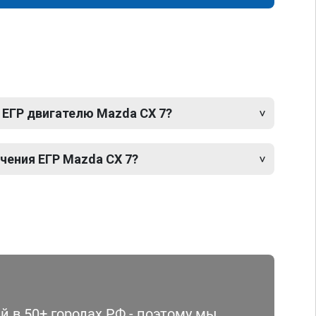
 ЕГР двигателю Mazda CX 7?
ения ЕГР Mazda CX 7?
 в 50+ городах РФ - поэтому мы