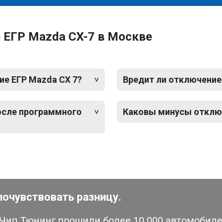
 ЕГР Mazda CX-7 в Москве
е ЕГР Mazda CX 7?
Вредит ли отключение
после программного
Каковы минусы отключ
почувствовать разницу.
ип Тюнинг прошили более 10 000 автомобилей