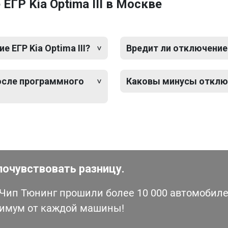
ГР Kia Optima III в Москве
ЕГР Kia Optima III?
Вредит ли отключение 
после программного
Каковы минусы отключе
почувствовать разницу.
ип Тюнинг прошили более 10 000 автомобилей
симум от каждой машины!