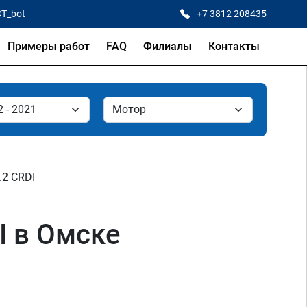
CT_bot
+7 3812 208435
Примеры работ
FAQ
Филиалы
Контакты
.2 CRDI
I в Омске