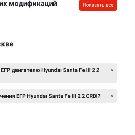
гих модификаций
Показать все
скве
ГР двигателю Hyundai Santa Fe III 2 2
ия ЕГР Hyundai Santa Fe III 2 2 CRDI?