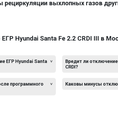
ы рециркуляции выхлопных газов дру
ГР Hyundai Santa Fe 2.2 CRDI III в Мо
е ЕГР Hyundai Santa
Вредит ли отключение Е
CRDI?
после программного
Каковы минусы отключен