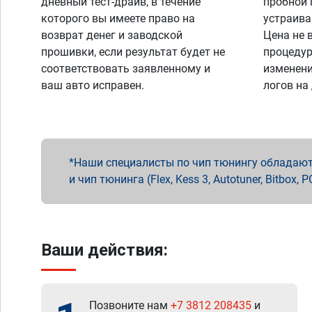
дневный тест-драйв, в течение
пробной 
которого вы имеете право на
устраива
возврат денег и заводской
Цена не 
прошивки, если результат будет не
процедур
соответствовать заявленному и
изменени
ваш авто исправен.
логов на
Наши специалисты по чип тюнингу обладают 
и чип тюнинга (Flex, Kess 3, Autotuner, Bitbo
Ваши действия:
Позвоните нам
+7 3812 208435
и