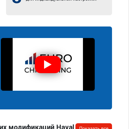
их модификаций Haval
Показать все