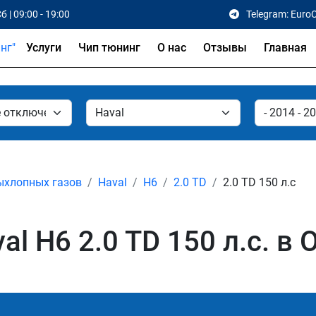
б | 09:00 - 19:00
Telegram: Euro
Услуги
Чип тюнинг
О нас
Отзывы
Главная
ыхлопных газов
Haval
H6
2.0 TD
2.0 TD 150 л.с
l H6 2.0 TD 150 л.с. в 