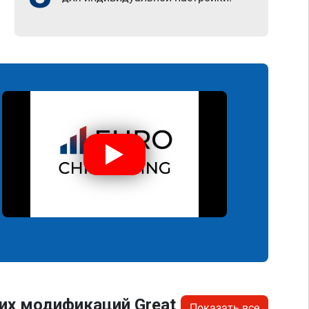
их модификаций Great
Показать все