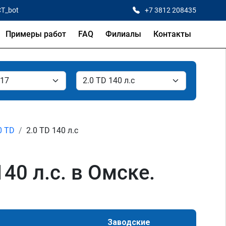
CT_bot
+7 3812 208435
Примеры работ
FAQ
Филиалы
Контакты
0 TD
2.0 TD 140 л.с
40 л.с. в Омске.
Заводские