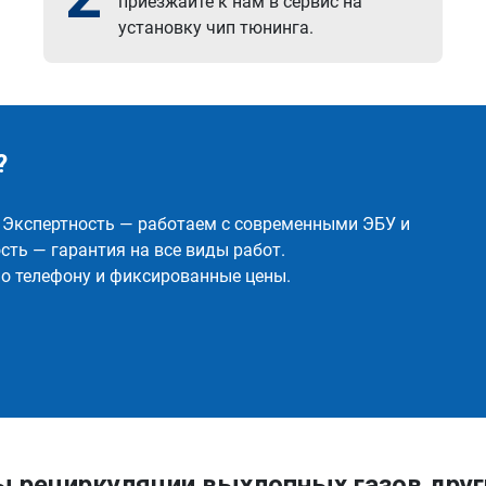
приезжайте к нам в сервис на
установку чип тюнинга.
?
✅ Экспертность — работаем с современными ЭБУ и
ть — гарантия на все виды работ.
о телефону и фиксированные цены.
ы рециркуляции выхлопных газов дру