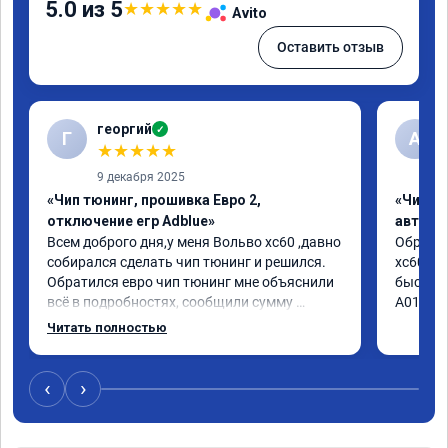
5.0 из 5
★
★
★
★
★
Avito
Оставить отзыв
георгий
✓
Г
А
★
★
★
★
★
9 декабря 2025
«Чип тюнинг, прошивка Евро 2,
«Чип т
отключение егр Adblue»
автомо
Всем доброго дня,у меня Вольво xc60 ,давно 
Обратил
собирался сделать чип тюнинг и решился. 
xc60 2.4
Обратился евро чип тюнинг мне объяснили 
быстро 
всё в подробностях, сообщили сумму 
А010416
записали. Приехал в назначенное время 2.5 
Читать полностью
часа и готово, разница ощутима , я доволен 
,спасибо! дали гарантию и сертификат 
ао11462 ,знают своё дело рекомендую 👍
‹
›