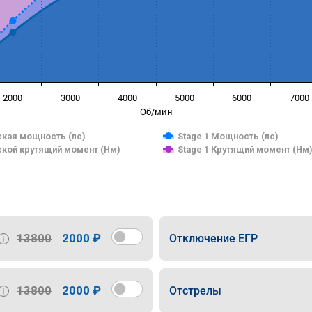
2000
3000
4000
5000
6000
7000
Об/мин
кая мощность (лс)
Stage 1 Мощность (лс)
кой крутящий момент (Нм)
Stage 1 Крутящий момент (Нм
13800
2000 ₽
Отключение ЕГР
13800
2000 ₽
Отстрелы