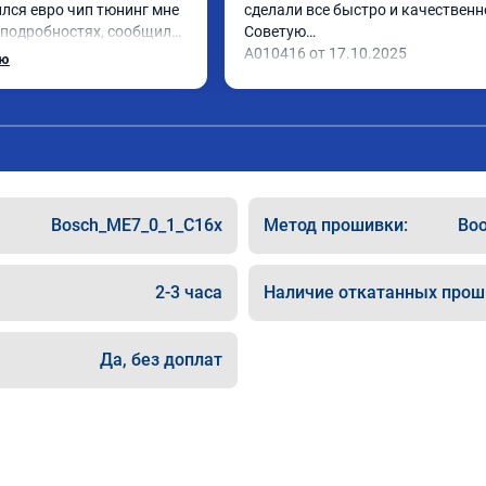
лся евро чип тюнинг мне 
сделали все быстро и качественно
 подробностях, сообщили 
Советую

 Приехал в назначенное 
А010416 от 17.10.2025
ью
 готово, разница ощутима 
сибо! дали гарантию и 
462 ,знают своё дело 
Bosch_ME7_0_1_C16x
Метод прошивки:
Boo
2-3 часа
Наличие откатанных прош
Да, без доплат