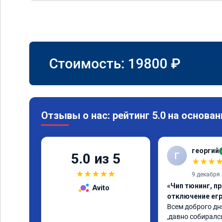
Стоимость:
19800
₽
Отзывы о нас: рейтинг 5.0 на основан
георгий
Г
5.0 из 5
★
★
★
★
★
★
★
★
9 декабря
«Чип тюнинг, пр
Avito
отключение егр
Всем доброго дня
,давно собирался