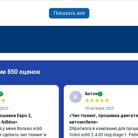
Показать все
ии 850 оценок
Антон
✓
✓
А
★
★
★
★
★
★
★
 2025
18 октября 2025
ошивка Евро 2,
«Чип тюнинг, прошивка двигат
 Adblue»
автомобиля»
,у меня Вольво xc60 
Обратился в кампанию для проши
 сделать чип тюнинг и 
Volvo xc60 2.4 d3 под stage 1. Ребя