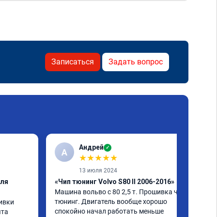
Записаться
Задать вопрос
Андрей
✓
А
★
★
★
★
★
13 июля 2024
еля
«Чип тюнинг Volvo S80 II 2006-2016»
Машина вольво с 80 2,5 т. Прошивка чип 
тюнинг. Двигатель вообще хорошо 
вки 
спокойно начал работать меньше 
та 