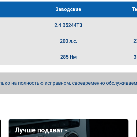
Заводские
Т
2.4 B5244T3
200 л.с.
2
285 Нм
3
лько на полностью исправном, своевременно обслуживае
Лучше подхват -