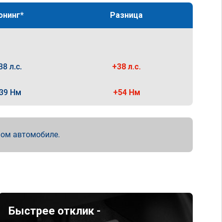
юнинг*
Разница
38 л.с.
+38 л.с.
39 Нм
+54 Нм
мом автомобиле.
Быстрее отклик -