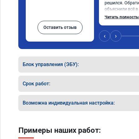
решился. Обрати
объяснили всё в
сумму записали.
Читать полност
время 2.5 часа и
Оставить отзыв
, я доволен ,спа
сертификат ао11
‹
›
рекомендую 👍
Блок управления (ЭБУ):
Срок работ:
Возможна индивидуальная настройка:
Примеры наших работ: