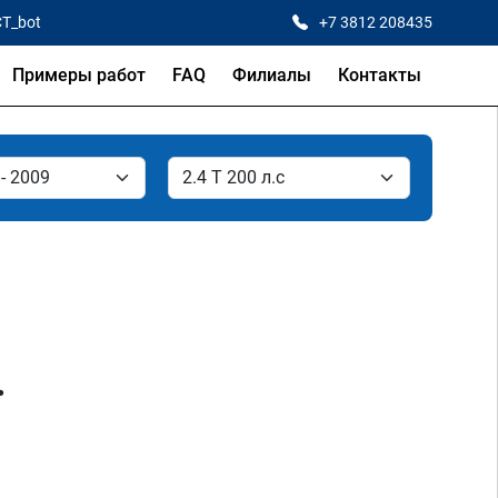
CT_bot
+7 3812 208435
Примеры работ
FAQ
Филиалы
Контакты
.