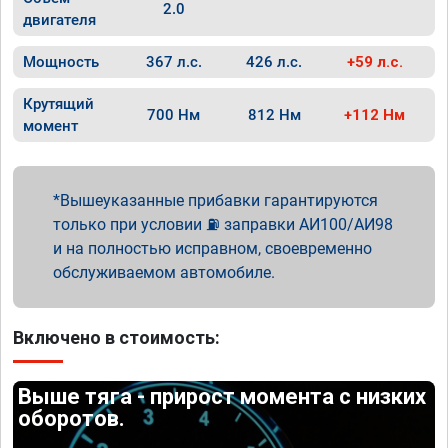
2.0
двигателя
Мощность
367 л.с.
426 л.с.
+59 л.с.
Крутящий
700 Нм
812 Нм
+112 Нм
момент
Вышеуказанные прибавки гарантируются
только при условии ⛽ заправки АИ100/АИ98
и на полностью исправном, своевременно
обслуживаемом автомобиле.
Включено в стоимость:
Выше тяга - прирост момента с низких
оборотов.