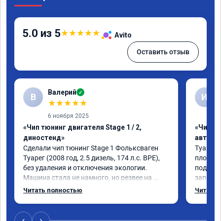
5.0 из 5
★
★
★
★
★
Avito
Оставить отзыв
Валерий
✓
В
И
★
★
★
★
★
6 ноября 2025
«Чип тюнинг двигателя Stage 1 / 2,
«Чип т
диностенд»
автомо
Сделали чип тюнинг Stage 1 Фольксваген 
Туарег 3
Туарег (2008 год, 2.5 дизель, 174 л.с. BPE), 
плохо р
без удаления и отключения экологии.

подбеши
Машина стала не намного, но резвее на 
записал
низких оборотах и на скорости после 100 
работы 
Читать полностью
Читать 
км/ч при обгонах.

не очен
Отклик при нажатии на педаль 
большое
акселератора сократился.

‹
›