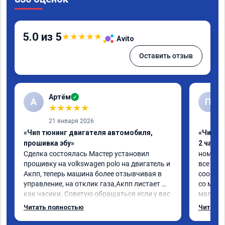
5.0 из 5
★
★
★
★
★
Avito
Оставить отзыв
Артём
✓
А
П
★
★
★
★
★
21 января 2026
«Чип тюнинг двигателя автомобиля,
«Чип тю
прошивка эбу»
2 часа»
Сделка состоялась Мастер установил 
номер с
прошивку на volkswagen polo на двигатель и 
все про
Акпп, теперь машина более отзывчивая в 
сообщен
управление, на отклик газа,Акпп листает 
со мног
как часики. Советую обращаться если у вас 
мало.

возникли проблемы с автомобилем
ребята 
Читать полностью
Читать 
объясни
поставил