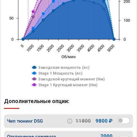
200
50
100
0
0
0
1000
1500
2000
2500
3000
3500
4000
4500
5000
Об/мин
Заводская мощность (лс)
Stage 1 Мощность (лс)
Заводской крутящий момент (Нм)
Stage 1 Крутящий момент (Нм)
Дополнительные опции:
11800
9800 ₽
Чип тюнинг DSG
2000
Отключение сажевого