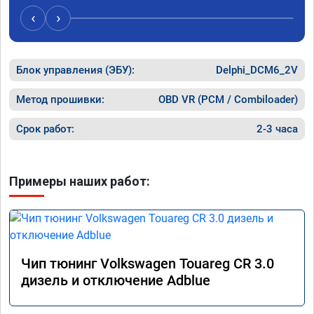
машина 
‹
›
передач
ожидаем
цена бы
рекоме
Блок управления (ЭБУ):
Delphi_DCM6_2V
Метод прошивки:
OBD VR (PCM / Combiloader)
Срок работ:
2-3 часа
Примеры наших работ:
Чип тюнинг Volkswagen Touareg CR 3.0
дизель и отключение Adblue