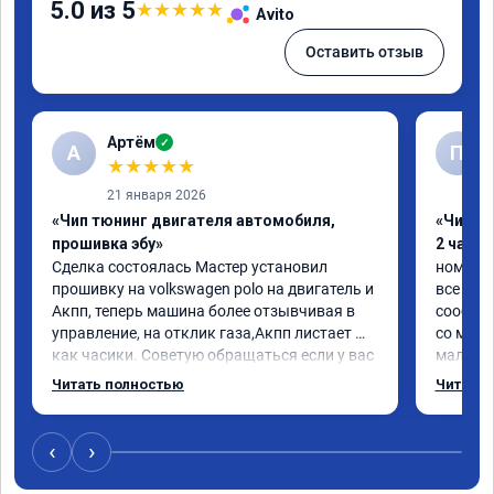
5.0 из 5
★
★
★
★
★
Avito
Оставить отзыв
Артём
✓
А
П
★
★
★
★
★
21 января 2026
«Чип тюнинг двигателя автомобиля,
«Чип тю
прошивка эбу»
2 часа»
Сделка состоялась Мастер установил 
номер с
прошивку на volkswagen polo на двигатель и 
все про
Акпп, теперь машина более отзывчивая в 
сообщен
управление, на отклик газа,Акпп листает 
со мног
как часики. Советую обращаться если у вас 
мало.

возникли проблемы с автомобилем
ребята 
Читать полностью
Читать 
объясни
поставил
машина 
‹
›
передач
ожидаем