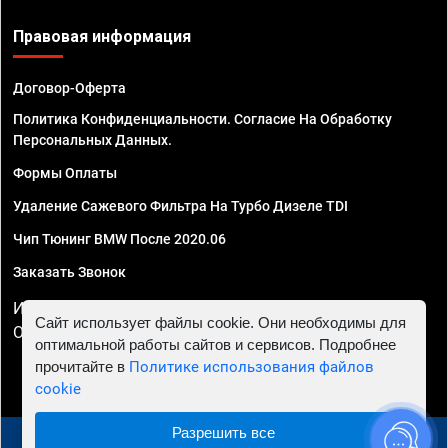
Правовая информация
Договор-Оферта
Политика Конфиденциальности. Согласие На Обработку
Персональных Данных.
Формы Оплаты
Удаление Сажевого Фильтра На Турбо Дизеле TDI
Чип Тюнинг BMW После 2020.06
Заказать Звонок
ИП Смирнов Георгий Павлович. ИНН 781302555843,
Сайт использует файлы cookie. Они необходимы для
ОГРНИП 324470400032610
оптимальной работы сайтов и сервисов. Подробнее
прочитайте в
Политике использования файлов
cookie
Разрешить все
© 2010 - 2026 Чип тюнинг в Омске - Автосервис "Евро