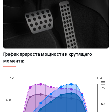
График прироста мощности и крутящего
момента:
л.с.
Нм
750
400
500