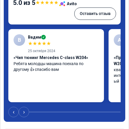
5.0 из 5
★
★
★
★
★
Avito
Оставить отзыв
Вадим
✓
В
А
★
★
★
★
★
25 октября 2024
«Чип тюнинг Mercedes C-class W204»
«Прошив
Ребята молодцы машина поехала по 
W205»
другому 👍 спасибо вам
квалифи
интелли
ый
‹
›