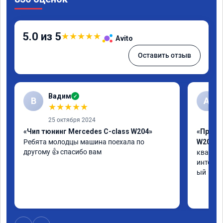
5.0 из 5
★
★
★
★
★
Avito
Оставить отзыв
Вадим
✓
В
А
★
★
★
★
★
25 октября 2024
«Чип тюнинг Mercedes C-class W204»
«Прошив
Ребята молодцы машина поехала по 
W205»
другому 👍 спасибо вам
квалифи
интелли
ый