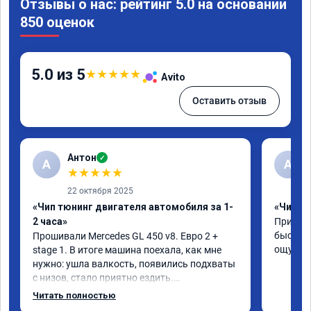
Отзывы о нас: рейтинг 5.0 на основании
850 оценок
5.0 из 5
★
★
★
★
★
Avito
Оставить отзыв
Антон
✓
А
A
★
★
★
★
★
22 октября 2025
«Чип тюнинг двигателя автомобиля за 1-
«Чип тю
2 часа»
Приняли
быстро!
Прошивали Mercedes GL 450 v8. Евро 2 + 
ощутима
stage 1. В итоге машина поехала, как мне 
нужно: ушла валкость, появились подхваты 
с низов, стало приятно ездить.

Одни из лучших трат, в авто! 🔥
Читать полностью