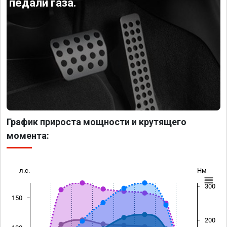
педали газа.
График прироста мощности и крутящего
момента:
л.с.
Нм
300
150
200