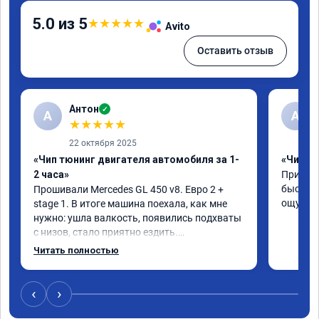
5.0 из 5
★
★
★
★
★
Avito
Оставить отзыв
Антон
✓
А
A
★
★
★
★
★
22 октября 2025
«Чип тюнинг двигателя автомобиля за 1-
«Чип тю
2 часа»
Приняли
быстро!
Прошивали Mercedes GL 450 v8. Евро 2 + 
ощутима
stage 1. В итоге машина поехала, как мне 
нужно: ушла валкость, появились подхваты 
с низов, стало приятно ездить.

Одни из лучших трат, в авто! 🔥
Читать полностью
‹
›