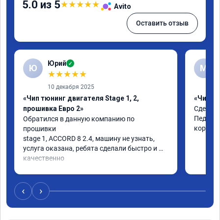
5.0 из 5
★
★
★
★
★
Avito
Оставить отзыв
Юрий
✓
Ю
М
★
★
★
★
★
10 декабря 2025
«Чип тюнинг двигателя Stage 1, 2,
«Чип тю
прошивка Евро 2»
Сделали
Педаль 
Обратился в данную компанию по 
коробке
прошивки

stage 1, ACCORD 8 2.4, машину не узнать, 
услуга оказана, ребята сделали быстро и 
качественно

советую
‹
›