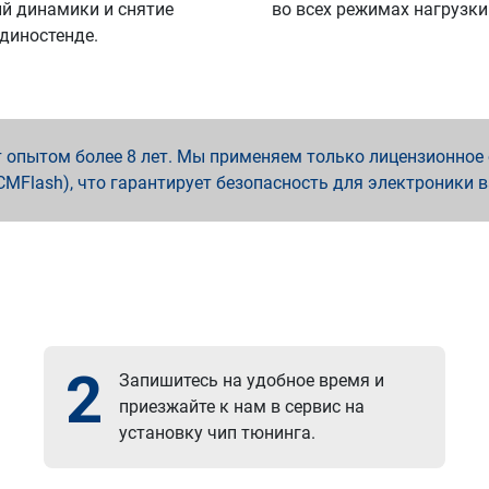
й динамики и снятие
во всех режимах нагрузки
 диностенде.
опытом более 8 лет. Мы применяем только лицензионное о
x, PCMFlash), что гарантирует безопасность для электроники 
2
Запишитесь на удобное время и
приезжайте к нам в сервис на
установку чип тюнинга.