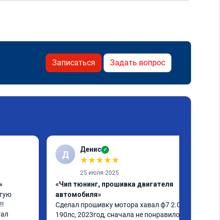
Записаться
Задать вопрос
Денис
✓
Д
★
★
★
★
★
25 июля 2025
»
«Чип тюнинг, прошивка двигателя
гую 
автомобиля»
! 
Сделал прошивку мотора хавал ф7 2.0, 
ал 
190лс, 2023год, сначала не понравилось 