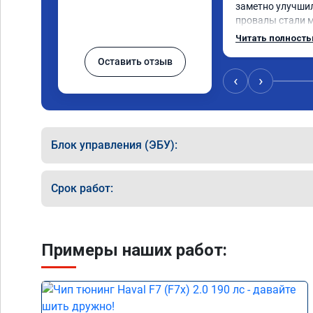
заметно улучшила
провалы стали м
стоимости остал
Читать полност
обговорено до п
Оставить отзыв
сертификата А0
‹
›
Блок управления (ЭБУ):
Срок работ:
Примеры наших работ: