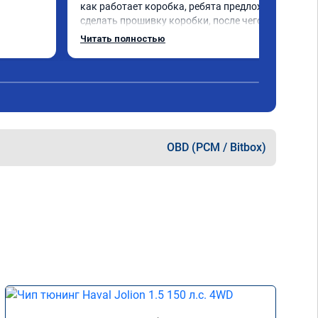
как работает коробка, ребята предложили 
сделать прошивку коробки, после чего 
машина поехала в разы лучше, все 
Читать полностью
грамотно и корректно объяснили, 
рекомендую
OBD (PCM / Bitbox)