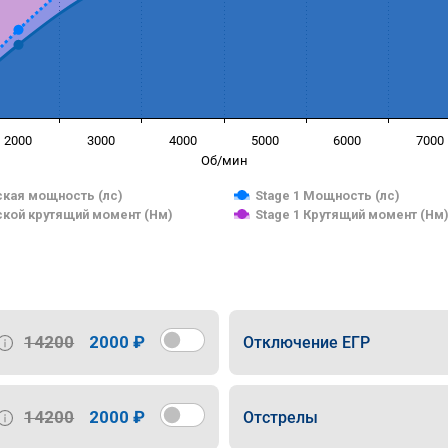
2000
3000
4000
5000
6000
7000
Об/мин
кая мощность (лс)
Stage 1 Мощность (лс)
кой крутящий момент (Нм)
Stage 1 Крутящий момент (Нм
14200
2000 ₽
Отключение ЕГР
14200
2000 ₽
Отстрелы