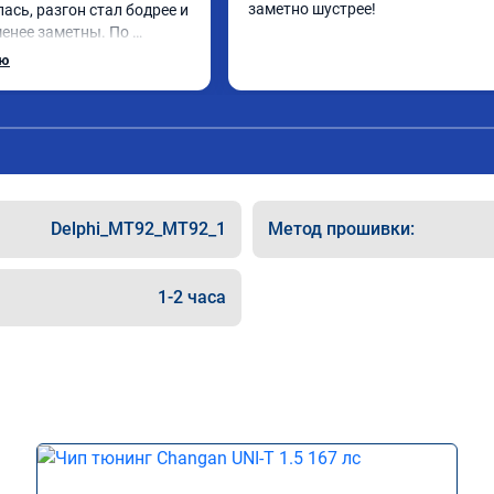
заметно шустрее!
сь, разгон стал бодрее и 
енее заметны. По 
ось так как было 
ью
риезда. Номер 
10749
Delphi_MT92_MT92_1
Метод прошивки:
1-2 часа