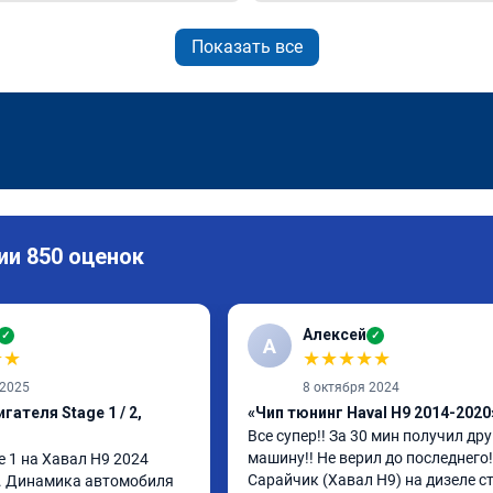
Показать все
ии 850 оценок
Алексей
✓
✓
А
★
★
★
★
★
★
★
 2025
8 октября 2024
гателя Stage 1 / 2,
«Чип тюнинг Haval H9 2014-2020
Все супер!! За 30 мин получил дру
машину!! Не верил до последнего!!
 1 на Хавал Н9 2024 
Сарайчик (Хавал Н9) на дизеле ст
. Динамика автомобиля 