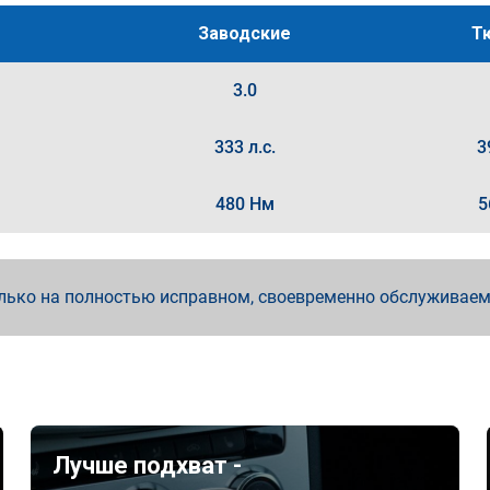
Заводские
Т
3.0
333 л.с.
3
480 Нм
5
лько на полностью исправном, своевременно обслуживае
Лучше подхват -