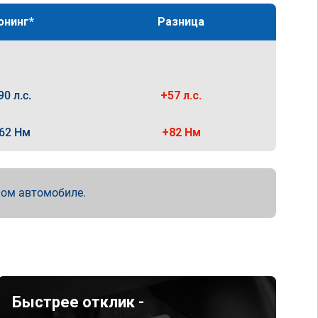
юнинг*
Разница
90 л.с.
+57 л.с.
62 Нм
+82 Нм
мом автомобиле.
Быстрее отклик -