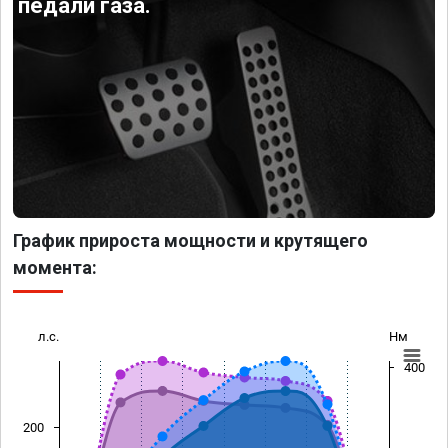
педали газа.
График прироста мощности и крутящего
момента:
л.с.
Нм
400
200