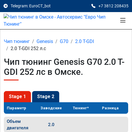
Telegram: EuroCT_bot
+7 3812 208435
Чип тюнинг
Genesis
G70
2.0 T-GDI
2.0 T-GDI 252 л.с
Чип тюнинг Genesis G70 2.0 T-
GDI 252 лс в Омске.
Stage 1
Stage 2
Параметр
Заводские
Тюнинг*
Разница
Объем
2.0
двигателя