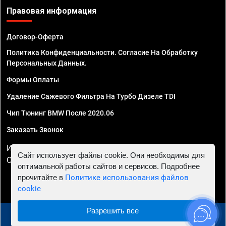
Правовая информация
Договор-Оферта
Политика Конфиденциальности. Согласие На Обработку
Персональных Данных.
Формы Оплаты
Удаление Сажевого Фильтра На Турбо Дизеле TDI
Чип Тюнинг BMW После 2020.06
Заказать Звонок
ИП Смирнов Георгий Павлович. ИНН 781302555843,
Сайт использует файлы cookie. Они необходимы для
ОГРНИП 324470400032610
оптимальной работы сайтов и сервисов. Подробнее
прочитайте в
Политике использования файлов
cookie
Разрешить все
© 2010 - 2026 Чип тюнинг в Омске - Автосервис "Евро
Чип Тюнинг"