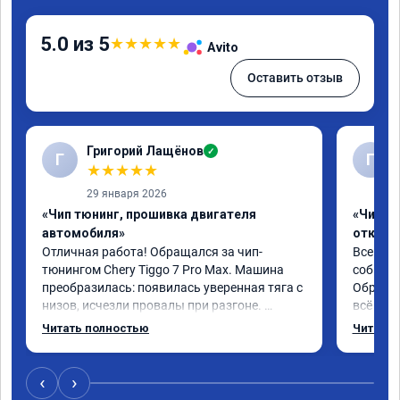
5.0 из 5
★
★
★
★
★
Avito
Оставить отзыв
Григорий Лащёнов
✓
Г
Г
★
★
★
★
★
29 января 2026
«Чип тюнинг, прошивка двигателя
«Чип тю
автомобиля»
отключе
Отличная работа! Обращался за чип-
Всем до
тюнингом Chery Tiggo 7 Pro Max. Машина 
собирал
преобразилась: появилась уверенная тяга с 
Обратил
низов, исчезли провалы при разгоне. 
всё в п
Расход в спокойном режиме даже немного 
записал
Читать полностью
Читать 
снизился. Все сделали профессионально, с 
часа и 
подробной консультацией. Рекомендую 
,спасиб
всем, кто сомневается.
ао11462
‹
›