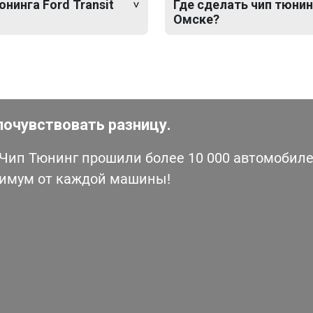
нинга Ford Transit
Где сделать чип тюнинг 
Омске?
почувствовать разницу.
ип Тюнинг прошили более 10 000 автомобилей
симум от каждой машины!