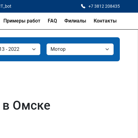
CT_bot
+7 3812 208435
Примеры работ
FAQ
Филиалы
Контакты
I в Омске