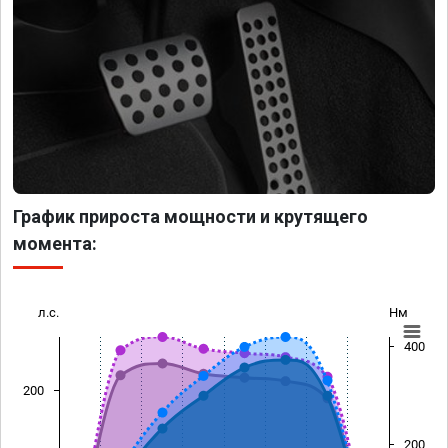
График прироста мощности и крутящего
момента:
л.с.
Нм
400
200
200