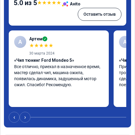
5.0 из 5
★
★
★
★
★
Avito
Оставить отзыв
Артем
✓
А
А
★
★
★
★
★
30 марта 2024
«Чип тюнинг Ford Mondeo 5»
«Чип тю
Все отлично, приехал в назначенное время, 
Приехал
мастер сделал чип, машина ожила, 
троила 
появилась динамика, задушенный мотор 
сделали
ожил. Спасибо! Рекомендую.
поехала
‹
›