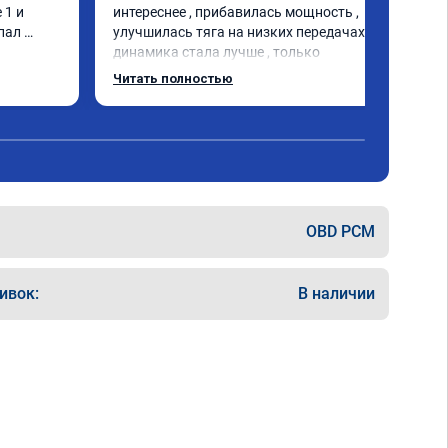
1 и 
интереснее , прибавилась мощность , 
пал 
улучшилась тяга на низких передачах , 
динамика стала лучше , только 
позитивные эмоции , цена 
Читать полностью
соответствовала заявленной , 
рекомендую этот сервис
OBD PCM
ивок:
В наличии