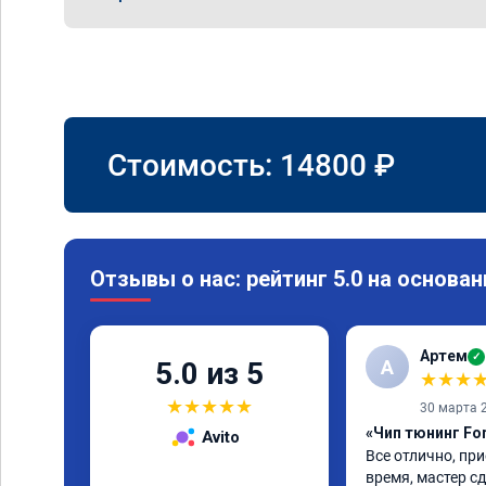
Стоимость:
14800
₽
Отзывы о нас: рейтинг 5.0 на основан
Артем
✓
А
5.0 из 5
★
★
★
★
★
★
★
★
30 марта 
«Чип тюнинг Fo
Avito
Все отлично, при
время, мастер сд