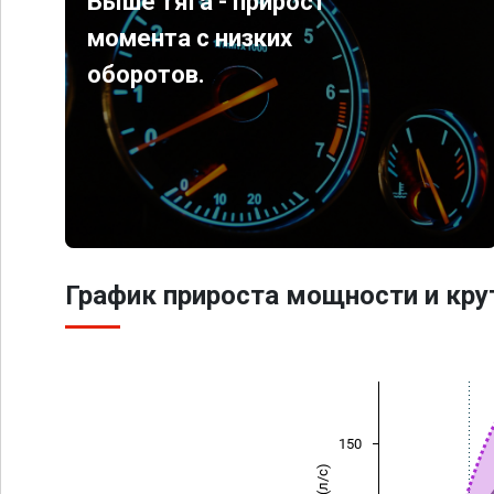
Выше тяга - прирост
момента с низких
оборотов.
График прироста мощности и кр
150