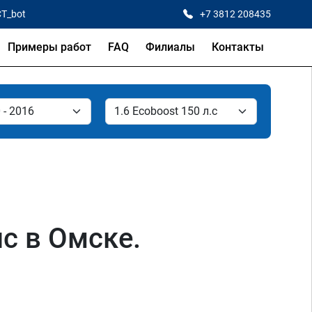
CT_bot
+7 3812 208435
Примеры работ
FAQ
Филиалы
Контакты
лс в Омске.