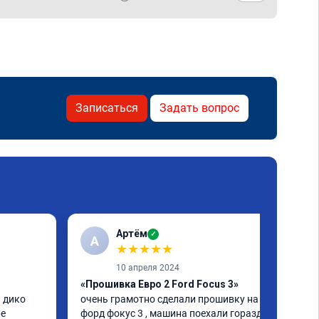
Записаться
Задать вопрос
Артём
✓
А
★
★
★
★
★
10 апреля 2024
«Прошивка Евро 2 Ford Focus 3»
 дико 
очень грамотно сделали прошивку на 
е 
форд фокус 3 , машина поехали гораздо 