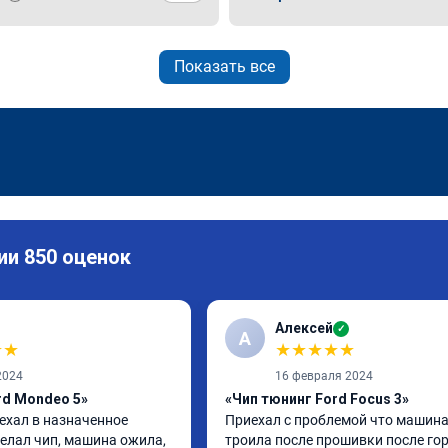
Показать все
ии 850 оценок
Алексей
✓
А
★
★
★
★
★
★
★
2024
16 февраля 2024
rd Mondeo 5»
«Чип тюнинг Ford Focus 3»
ехал в назначенное 
Приехал с проблемой что машина
елал чип, машина ожила, 
троила после прошивки после гор