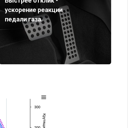
Быстрее отклик -
ускорение реакции
педали газа.
300
200