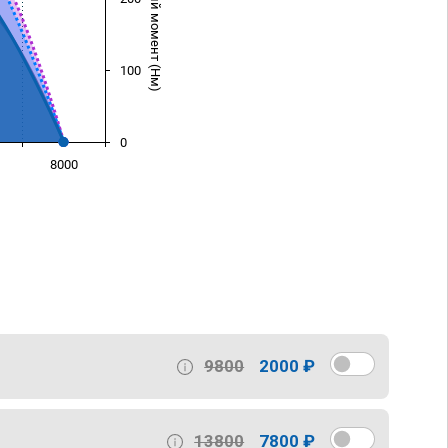
Крутящий момент (Нм)
100
0
8000
)
9800
2000 ₽
13800
7800 ₽