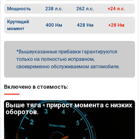
Мощность
238 л.с.
262 л.с.
+24 л.с.
Крутящий
400 Нм
428 Нм
+28 Нм
момент
Вышеуказанные прибавки гарантируются
только на полностью исправном,
своевременно обслуживаемом автомобиле.
Включено в стоимость:
Выше тяга - прирост момента с низких
оборотов.