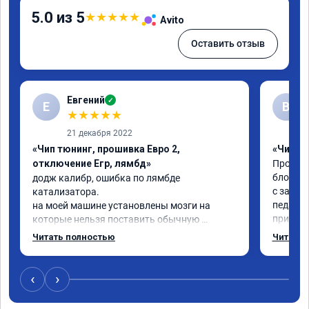
5.0 из 5
★
★
★
★
★
Avito
Оставить отзыв
Евгений
✓
Е
В
★
★
★
★
★
21 декабря 2022
«Чип тюнинг, прошивка Евро 2,
«Чип тю
отключение Егр, лямбд»
Прошива
блокиро
додж калибр, ошибка по лямбде 
с завод
катализатора.

педаль 
на моей машине установлены мозги на 
приехал
которые нельзя поставить обычную 
недостат
прошивку под евро 2.

Читать полностью
Читать 
Когда з
обратился к Даниилу, он направил 
всего ж
исходный код мозгов программисту, 
примерн
который изменил код, далее Даниил за 30 
‹
›
никаких
сек залил его в мозги.

дроссел
проехал уже 100 км ошибка не появилась, 