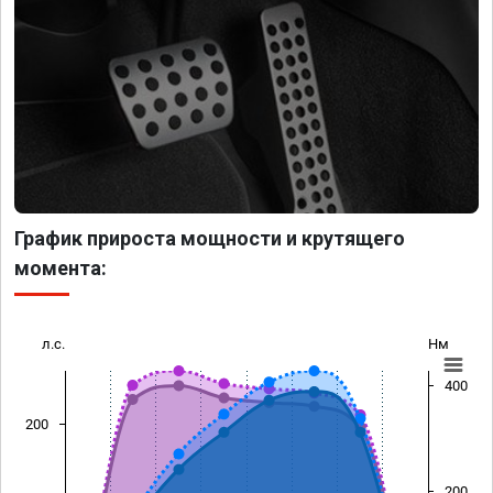
График прироста мощности и крутящего
момента:
л.с.
Нм
400
200
200