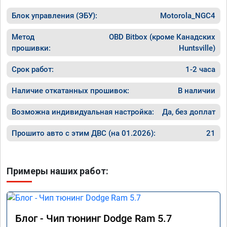
на газ,
машина едет хорошо.

в Москв
Блок управления (ЭБУ):
хотя раньше после сброса ошибке 
Motorola_NGC4
темпера
выскакивал ошибка через 20км.

за 60, 
работой доволен.
Метод
OBD Bitbox (кроме Канадских
он нако
прошивки:
Huntsville)
прыгает
дроссел
Срок работ:
1-2 часа
полност
По резу
Наличие откатанных прошивок:
В наличии
прошивк
Возможна индивидуальная настройка:
Да, без доплат
Прошито авто с этим ДВС (на 01.2026):
21
Примеры наших работ:
Блог - Чип тюнинг Dodge Ram 5.7