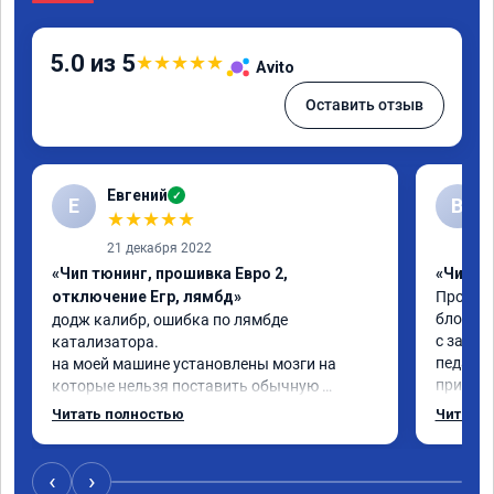
5.0 из 5
★
★
★
★
★
Avito
Оставить отзыв
Евгений
✓
Е
В
★
★
★
★
★
21 декабря 2022
«Чип тюнинг, прошивка Евро 2,
«Чип тю
отключение Егр, лямбд»
Прошива
блокиро
додж калибр, ошибка по лямбде 
с завод
катализатора.

педаль 
на моей машине установлены мозги на 
приехал
которые нельзя поставить обычную 
недостат
прошивку под евро 2.

Читать полностью
Читать 
Когда з
обратился к Даниилу, он направил 
всего ж
исходный код мозгов программисту, 
примерн
который изменил код, далее Даниил за 30 
‹
›