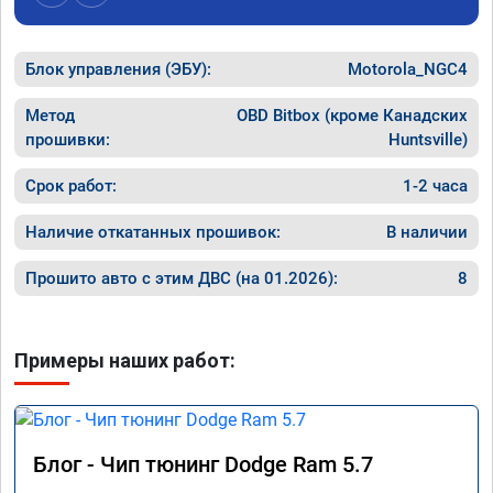
никаких
сек залил его в мозги.

дроссел
проехал уже 100 км ошибка не появилась, 
на газ,
машина едет хорошо.

в Москв
Блок управления (ЭБУ):
хотя раньше после сброса ошибке 
Motorola_NGC4
темпера
выскакивал ошибка через 20км.

за 60, 
работой доволен.
Метод
OBD Bitbox (кроме Канадских
он нако
прошивки:
Huntsville)
прыгает
дроссел
Срок работ:
1-2 часа
полност
По резу
Наличие откатанных прошивок:
В наличии
прошивк
Прошито авто с этим ДВС (на 01.2026):
8
Примеры наших работ:
Блог - Чип тюнинг Dodge Ram 5.7