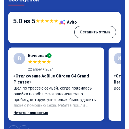
5.0 из 5
★
★
★
★
★
Avito
Оставить отзыв
Вячеслав
✓
В
И
★
★
★
★
★
22 апреля 2024
«Отключение AdBlue Citroen C4 Grand
«Отклю
Picasso»
Berling
Шёл по трассе с семьёй, когда появилась 
Всё сде
ошибка по adblue с ограничением по 
пробегу, которую уже нельзя было удалить 
даже с помощью Lexia. Ребята пошли 
навстречу, оперативно приняли и за час 
Читать полностью
отшили как adblue, так и eolys. Отпуск не 
был сорван ))