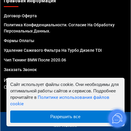
Правовая информация
Договор-Оферта
Политика Конфиденциальности. Согласие На Обработку
Персональных Данных.
Формы Оплаты
Удаление Сажевого Фильтра На Турбо Дизеле TDI
Чип Тюнинг BMW После 2020.06
Заказать Звонок
ИП Смирнов Георгий Павлович. ИНН 781302555843,
Сайт использует файлы cookie. Они необходимы для
ОГРНИП 324470400032610
оптимальной работы сайтов и сервисов. Подробнее
прочитайте в
Политике использования файлов
cookie
Разрешить все
© 2010 - 2026 Чип тюнинг в Омске - Автосервис "Евро
Чип Тюнинг"