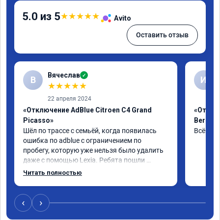
5.0 из 5
★
★
★
★
★
Avito
Оставить отзыв
Вячеслав
✓
В
И
★
★
★
★
★
22 апреля 2024
«Отключение AdBlue Citroen C4 Grand
«Отклю
Picasso»
Berling
Шёл по трассе с семьёй, когда появилась 
Всё сде
ошибка по adblue с ограничением по 
пробегу, которую уже нельзя было удалить 
даже с помощью Lexia. Ребята пошли 
навстречу, оперативно приняли и за час 
Читать полностью
отшили как adblue, так и eolys. Отпуск не 
был сорван ))
‹
›