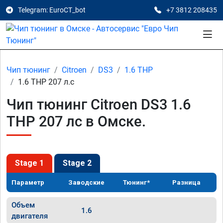
Telegram: EuroCT_bot
+7 3812 208435
Чип тюнинг
Citroen
DS3
1.6 THP
1.6 THP 207 л.с
Чип тюнинг Citroen DS3 1.6
THP 207 лс в Омске.
Stage 1
Stage 2
Параметр
Заводские
Тюнинг*
Разница
Объем
1.6
двигателя