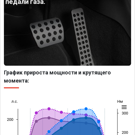
педали газа.
График прироста мощности и крутящего
момента:
л.с.
Нм
300
200
200