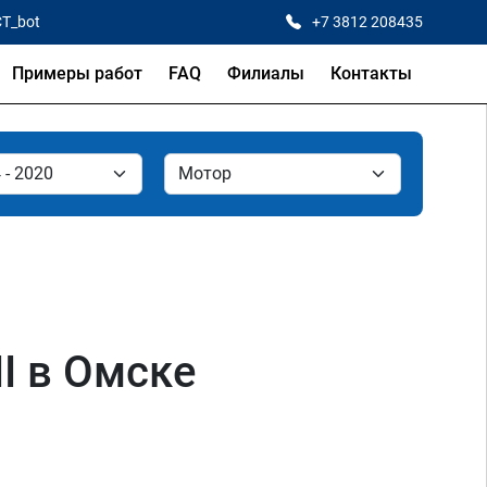
CT_bot
+7 3812 208435
Примеры работ
FAQ
Филиалы
Контакты
II в Омске