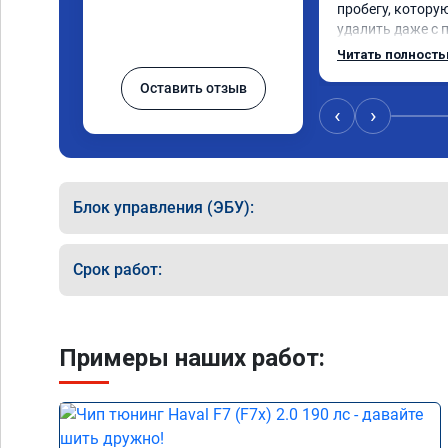
пробегу, котору
удалить даже с 
пошли навстречу
Читать полност
за час отшили как
Оставить отзыв
Отпуск не был со
‹
›
Блок управления (ЭБУ):
Срок работ:
Примеры наших работ: