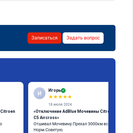
Записаться
Задать вопрос
Игорь
✓
И
★
★
★
★
★
18 июля 2024
Citroen
«Отключение AdBlue Мочевины Citroen
C5 Aircross»
о
Отшивал Мочевину.Прехал 3000км всё 
Норм.Советую.