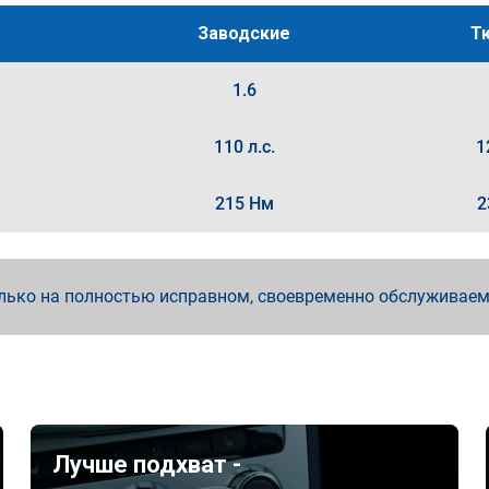
Заводские
Т
1.6
110 л.с.
1
215 Нм
2
лько на полностью исправном, своевременно обслуживае
Лучше подхват -