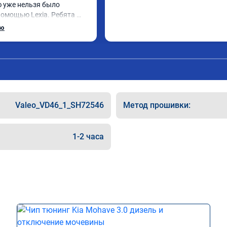
ю уже нельзя было 
помощью Lexia. Ребята 
, оперативно приняли и 
ью
 adblue, так и eolys. 
рван ))
Valeo_VD46_1_SH72546
Метод прошивки:
1-2 часа