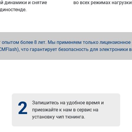
й динамики и снятие
во всех режимах нагрузки
 диностенде.
опытом более 8 лет. Мы применяем только лицензионное о
x, PCMFlash), что гарантирует безопасность для электроники 
2
Запишитесь на удобное время и
приезжайте к нам в сервис на
установку чип тюнинга.