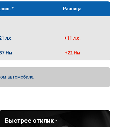
юнинг*
Разница
21 л.с.
+11 л.с.
37 Нм
+22 Нм
мом автомобиле.
Быстрее отклик -