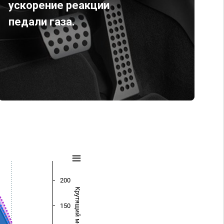
ускорение реакции
педали газа.
200
Крутящий момент (Нм)
150