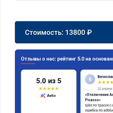
Стоимость:
13800
₽
Отзывы о нас: рейтинг 5.0 на основан
Вячесла
В
5.0 из 5
★
★
★
★
★
★
★
★
22 апреля
«Отключение Ad
Avito
Picasso»
Шёл по трассе с 
ошибка по adblue