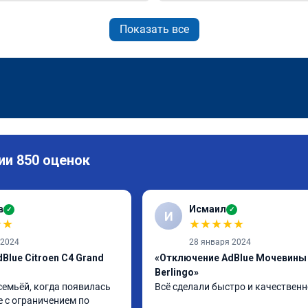
Показать все
ии 850 оценок
в
Исмаил
✓
✓
И
★
★
★
★
★
★
★
 2024
28 января 2024
Blue Citroen C4 Grand
«Отключение AdBlue Мочевины 
Berlingo»
семьёй, когда появилась 
Всё сделали быстро и качественн
 с ограничением по 