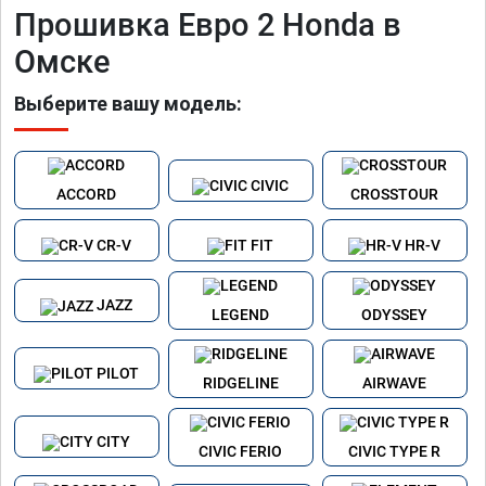
Прошивка Евро 2 Honda в
Омске
Выберите вашу модель:
CIVIC
ACCORD
CROSSTOUR
CR-V
FIT
HR-V
JAZZ
LEGEND
ODYSSEY
PILOT
RIDGELINE
AIRWAVE
CITY
CIVIC FERIO
CIVIC TYPE R