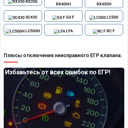
RX350
RX400H
RX450H
SC430
GS F
LC500
LC500H
LFA
RC F
Плюсы отключения неисправного ЕГР клапана:
Избавьтесь от всех ошибок по ЕГР!