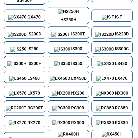
GS450H
GX470
IS F
HS250H
IS200D
IS200T
IS220D
IS250
IS300
IS300C
IS300H
IS350
LS430
LS460
LX450D
LX470
LX570
NX200
NX300
RC200T
RC300
RC350
RX270
RX300
RX330