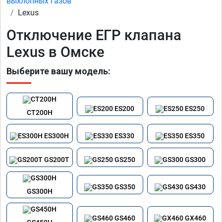
выхлопных газов
Lexus
Отключение ЕГР клапана
Lexus в Омске
Выберите вашу модель:
ES200
ES250
CT200H
ES300H
ES330
ES350
GS200T
GS250
GS300
GS350
GS430
GS300H
GS460
GX460