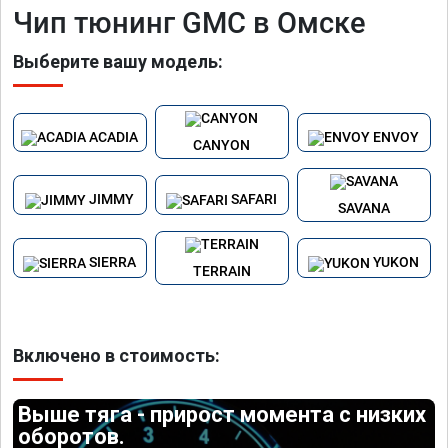
Чип тюнинг GMC в Омске
Выберите вашу модель:
ACADIA
ENVOY
CANYON
JIMMY
SAFARI
SAVANA
SIERRA
YUKON
TERRAIN
Включено в стоимость:
Выше тяга - прирост момента с низких
оборотов.